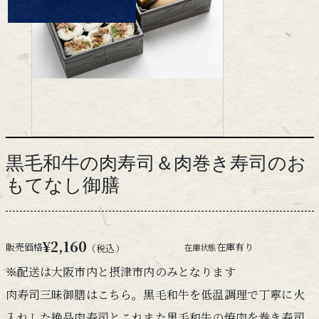
黒毛和牛の肉寿司＆肉巻き寿司のお
もてなし御膳
¥2,160
販売価格
在庫有り
在庫状態
（税込）
※配送は大阪市内と摂津市内のみとなります
肉寿司三昧御膳はこちら。黒毛和牛を低温調理で丁寧に火
入れした絶品肉寿司とこれまた黒毛和牛の焼肉を巻き寿司